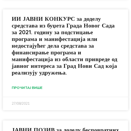
ИИ ЈАВНИ КОНКУРС за доделу
средстава из буџета Града Новог Сада
за 2021. годину за подстицање
програма и манифестација или
недостајућег дела средстава за
финансирање програма и
манифестација из области привреде од
јавног интереса за Град Нови Сад која
реализују удружења.
ПРОЧИТАЈ ВИШЕ
27/08/2021
ЈАВНИ ПОЗИВ за доделу бесповратних