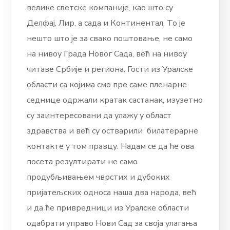
велике светске компаније, као што су
Делфај, Лир, а сада и Континентал. То је
нешто што је за свако поштовање, не само
на нивоу Града Новог Сада, већ на нивоу
читаве Србије и региона. Гости из Уралске
области са којима смо пре саме пленарне
седнице одржали кратак састанак, изузетно
су заинтересовани да улажу у област
здравства и већ су остварили билатерарне
контакте у том правцу. Надам се да ће ова
посета резултирати не само
продубљивањем чврстих и дубоких
пријатељских односа наша два народа, већ
и да ће привредници из Уралске области
одабрати управо Нови Сад за своја улагања