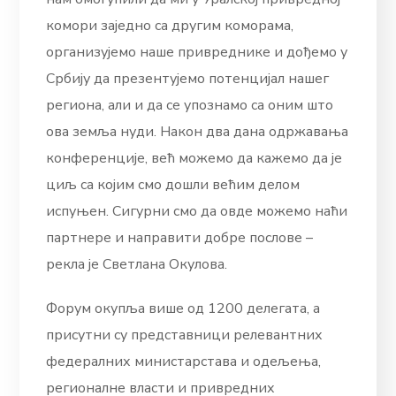
комори заједно са другим коморама,
организујемо наше привреднике и дођемо у
Србију да презентујемо потенцијал нашег
региона, али и да се упознамо са оним што
ова земља нуди. Након два дана одржавања
конференције, већ можемо да кажемо да је
циљ са којим смо дошли већим делом
испуњен. Сигурни смо да овде можемо наћи
партнере и направити добре послове –
рекла је Светлана Окулова.
Форум окупља више од 1200 делегата, а
присутни су представници релевантних
федералних министарстава и одељења,
регионалне власти и привредних