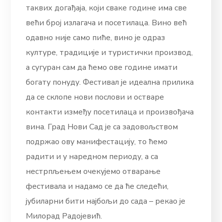
таквих догађаја, који сваке године има све
већи број излагача и посетилаца. Вино већ
одавно није само пиће, вино је одраз
културе, традиције и туристички производ,
а сугуран сам да ћемо ове године имати
богату понуду. Фестивал је идеална прилика
да се склопе нови послови и остваре
контакти између посетилаца и произвођача
вина. Град Нови Сад је са задовољством
подржао ову манифестацију, то ћемо
радити и у наредном периоду, а са
нестрпљењем очекујемо отварање
фестивала и надамо се да ће следећи,
јубиларни бити најбољи до сада – рекао је
Милорад Радојевић.