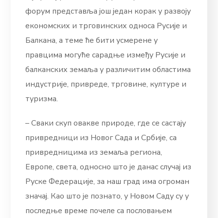
форум представља још један корак у развоју
економских и трговинских односа Русије и
Балкана, а теме ће бити усмерене у
правцима могуће сарадње између Русије и
балканских земаља у различитим областима
индустрије, привреде, трговине, културе и
туризма.
– Сваки скуп овакве природе, где се састају
привредници из Новог Сада и Србије, са
привредницима из земаља региона,
Европе, света, односно што је данас случај из
Руске Федерације, за наш град има огроман
значај. Као што је познато, у Новом Саду су у
последње време почеле са пословањем