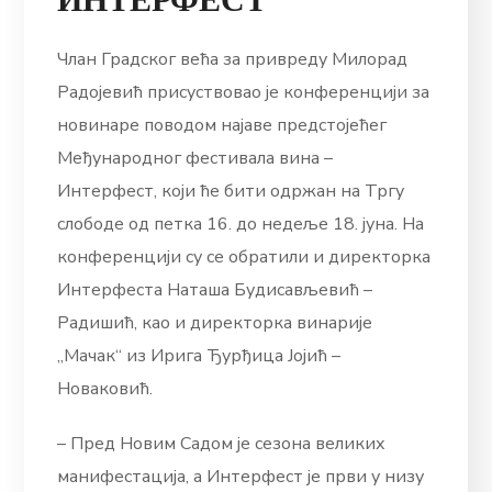
Члан Градског већа за привреду Милорад
Радојевић присуствовао је конференцији за
новинаре поводом најаве предстојећег
Међународног фестивала вина –
Интерфест, који ће бити одржан на Тргу
слободе од петка 16. до недеље 18. јуна. На
конференцији су се обратили и директорка
Интерфеста Наташа Будисављевић –
Радишић, као и директорка винарије
„Мачак“ из Ирига Ђурђица Јојић –
Новаковић.
– Пред Новим Садом је сезона великих
манифестација, а Интерфест је први у низу