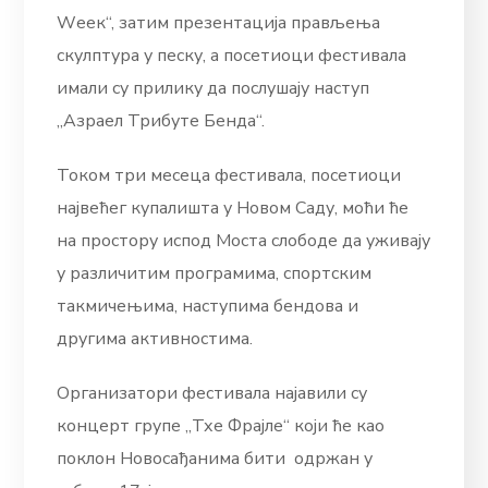
Wеек“, затим презентација прављења
скулптура у песку, а посетиоци фестивала
имали су прилику да послушају наступ
„Азраел Трибуте Бенда“.
Током три месеца фестивала, посетиоци
највећег купалишта у Новом Саду, моћи ће
на простору испод Моста слободе да уживају
у различитим програмима, спортским
такмичењима, наступима бендова и
другима активностима.
Организатори фестивала најавили су
концерт групе „Тхе Фрајле“ који ће као
поклон Новосађанима бити одржан у