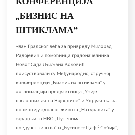
КОНФЕРЕНЦИЈА
„БИЗНИС НА
ШТИКЛАМА“
Члан Градског већа за привреду Милорад
Радојевић и помоћница градоначелника
Новог Сада Љиљана Коковић
присуствовали су Међународној стручној
конференцији „Бизнис на штиклама” у
организацији предузетница „Уније
пословних жена Војводине“ и Удружења за
промоцију здравог живота „Натуравита“ у
сарадњи са НВО „Путевима
предузетништва“ и „Бусинесс Цафé Србија“,