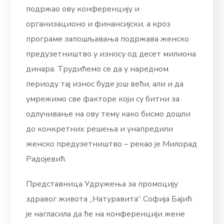
подржао ову конференцију и
организационо и финансијски, а кроз
програме запошљавања подржава женско
предузетништво у износу од десет милиона
динара. Трудићемо се да у наредном
периоду тај износ буде још већи, али и да
умрежимо све факторе који су битни за
одлучивање на ову тему како бисмо дошли
до конкретних решења и унапредили
женско предузетништво – рекао је Милорад
Радојевић.
Представница Удружења за промоцију
здравог живота „Натуравита“ Софија Бајић
је нагласила да ће на конференцији жене