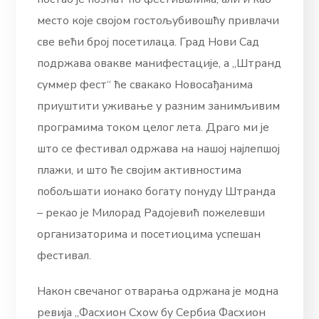
место које својом гостољубивошћу привлачи
све већи број посетилаца. Град Нови Сад
подржава овакве манифестације, а „Штранд
суммер фест“ ће свакако Новосађанима
приуштити уживање у разним занимљивим
програмима током целог лета. Драго ми је
што се фестивал одржава на нашој најлепшој
плажи, и што ће својим активностима
побољшати ионако богату понуду Штранда
– рекао је Милорад Радојевић пожелевши
организаторима и посетиоцима успешан
фестивал.
Након свечаног отварања одржана је модна
ревија „Фасхион Схоw бy Сербиа Фасхион