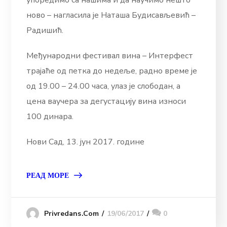
упоредимо са нашима и да научимо нешто
ново – нагласила је Наташа Будисављевић –
Радишић.
Међународни фестивал вина – Интерфест
трајаће од петка до недеље, радно време је
од 19.00 – 24.00 часа, улаз је слободан, а
цена ваучера за дегустацију вина износи
100 динара.
Нови Сад, 13. јун 2017. године
РЕАД МОРЕ
19/06/2017
0
Privredans.com