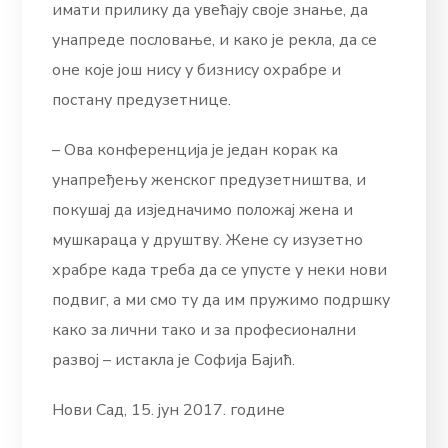
имати прилику да увећају своје знање, да
унапреде пословање, и како је рекла, да се
оне које још нису у бизнису охрабре и
постану предузетнице.
– Ова конференција је један корак ка
унапређењу женског предузетништва, и
покушај да изједначимо положај жена и
мушкараца у друштву. Жене су изузетно
храбре када треба да се упусте у неки нови
подвиг, а ми смо ту да им пружимо подршку
како за лични тако и за професионални
развој – истакла је Софија Бајић.
Нови Сад, 15. јун 2017. године