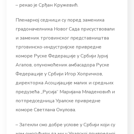
– рекао је Срђан Кружевић.
Пленарној седници су поред заменика
градоначелника Новог Сада присуствовали
и заменик трговинског представништва
трговинско-индустријске привредне
коморе Руске Федерације у Србији Јуриј
Агапов, опуномоћеник амбасадора Руске
Федерације у Србији Игор Хопричков,
директорка Асоцијације малих и средњих
предузећа „Русија“ Маријана Младеновић и
потпредседница Уралске привредне
коморе Светлана Окулова.
– Затекли смо добре услове у Србији који су
нам омогућили да ми у Уралској привредној