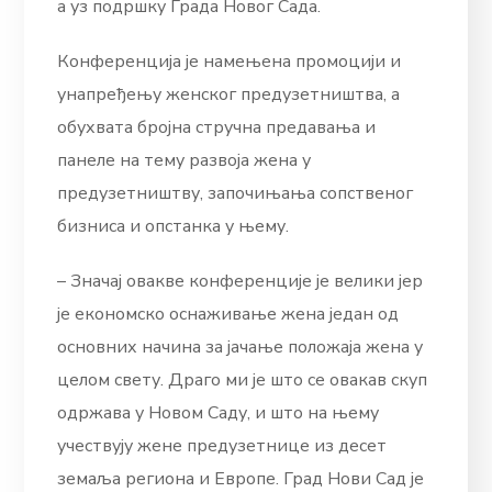
а уз подршку Града Новог Сада.
Конференција је намењена промоцији и
унапређењу женског предузетништва, а
обухвата бројна стручна предавања и
панеле на тему развоја жена у
предузетништву, започињања сопственог
бизниса и опстанка у њему.
– Значај овакве конференције је велики јер
је економско оснаживање жена један од
основних начина за јачање положаја жена у
целом свету. Драго ми је што се овакав скуп
одржава у Новом Саду, и што на њему
учествују жене предузетнице из десет
земаља региона и Европе. Град Нови Сад је