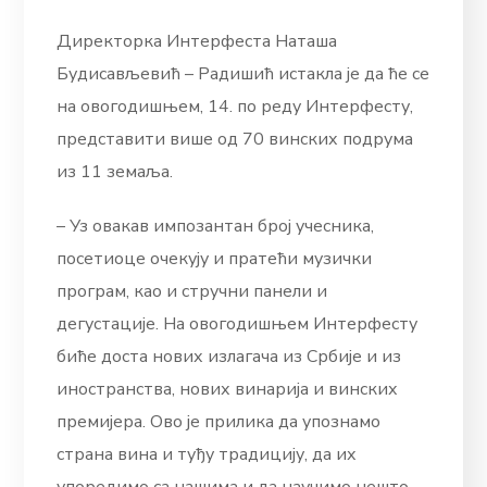
Директорка Интерфеста Наташа
Будисављевић – Радишић истакла је да ће се
на овогодишњем, 14. по реду Интерфесту,
представити више од 70 винских подрума
из 11 земаља.
– Уз овакав импозантан број учесника,
посетиоце очекују и пратећи музички
програм, као и стручни панели и
дегустације. На овогодишњем Интерфесту
биће доста нових излагача из Србије и из
иностранства, нових винарија и винских
премијера. Ово је прилика да упознамо
страна вина и туђу традицију, да их