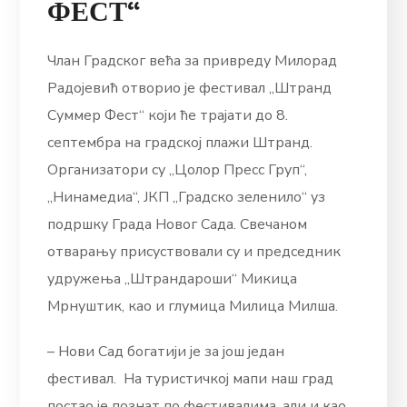
ФЕСТ“
Члан Градског већа за привреду Милорад
Радојевић отворио је фестивал „Штранд
Суммер Фест“ који ће трајати до 8.
септембра на градској плажи Штранд.
Организатори су „Цолор Пресс Груп“,
„Нинамедиа“, ЈКП „Градско зеленило“ уз
подршку Града Новог Сада. Свечаном
отварању присуствовали су и председник
удружења „Штрандароши“ Микица
Мрнуштик, као и глумица Милица Милша.
– Нови Сад богатији је за још један
фестивал. На туристичкој мапи наш град
постао је познат по фестивалима, али и као