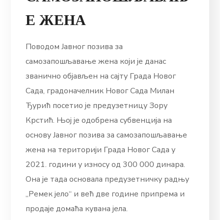
Е ЖЕНА
Поводом Јавног позива за
самозапошљавање жена који је данас
званично објављен на сајту Града Новог
Сада, градоначелник Новог Сада Милан
Ђурић посетио је предузетницу Зору
Крстић. Њој је одобрена субвенција на
основу Јавног позива за самозапошљавање
жена на територији Града Новог Сада у
2021. години у износу од 300 000 динара.
Она је тада основала предузетничку радњу
„Ремек јело“ и већ две године припрема и
продаје домаћа кувана јела.