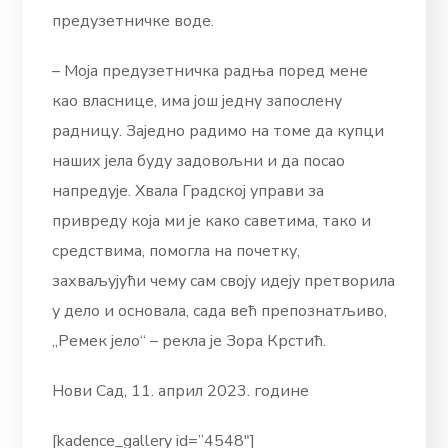
предузетничке воде.
– Моја предузетничка радња поред мене
као власнице, има још једну запослену
радницу. Заједно радимо на томе да купци
наших јела буду задовољни и да посао
напредује. Хвала Градској управи за
привреду која ми је како саветима, тако и
средствима, помогла на почетку,
захваљујући чему сам своју идеју претворила
у дело и основала, сада већ препознатљиво,
„Ремек јело“ – рекла је Зора Крстић.
Нови Сад, 11. април 2023. године
[kadence_gallery id=”4548″]