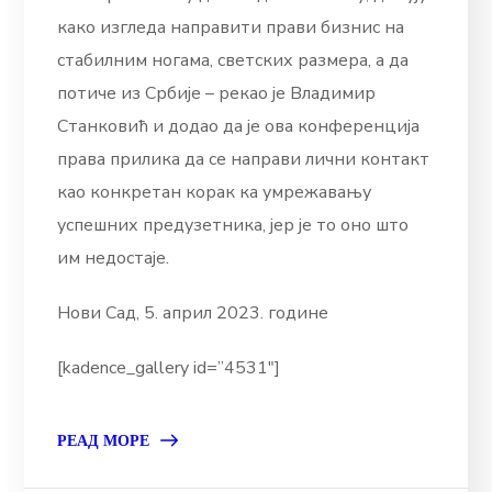
како изгледа направити прави бизнис на
стабилним ногама, светских размера, а да
потиче из Србије – рекао је Владимир
Станковић и додао да је ова конференција
права прилика да се направи лични контакт
као конкретан корак ка умрежавању
успешних предузетника, јер је то оно што
им недостаје.
Нови Сад, 5. април 2023. године
[kadence_gallery id=”4531″]
РЕАД МОРЕ