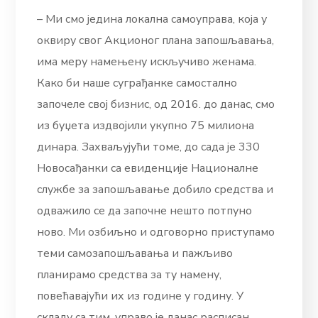
– Ми смо једина локална самоуправа, која у
оквиру свог Акционог плана запошљавања,
има меру намењену искључиво женама.
Како би наше суграђанке самостално
започеле свој бизнис, од 2016. до данас, смо
из буџета издвојили укупно 75 милиона
динара. Захваљујући томе, до сада је 330
Новосађанки са евиденције Националне
службе за запошљавање добило средства и
одважило се да започне нешто потпуно
ново. Ми озбиљно и одговорно приступамо
теми самозапошљавања и пажљиво
планирамо средства за ту намену,
повећавајући их из године у годину. У
складу са тим, управо је данас расписан