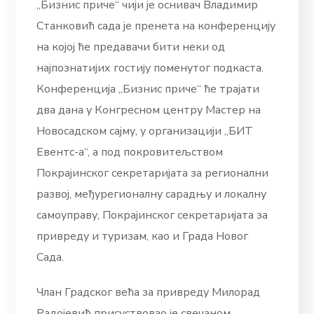
„Бизнис приче“ чији је оснивач Владимир
Станковић сада је пренета на конференцију
на којој ће предавачи бити неки од
најпознатијих гостију поменутог подкаста.
Конференција „Бизнис приче“ ће трајати
два дана у Конгресном центру Мастер на
Новосадском сајму, у организацији „БИТ
Евентс-а“, а под покровитељством
Покрајинског секретаријата за регионални
развој, међурегионалну сарадњу и локалну
самоуправу, Покрајинског секретаријата за
привреду и туризам, као и Града Новог
Сада.
Члан Градског већа за привреду Милорад
Радојевић присуствовао је свечаном