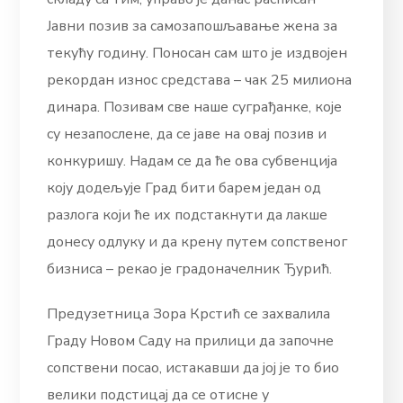
Јавни позив за самозапошљавање жена за
текућу годину. Поносан сам што је издвојен
рекордан износ средстава – чак 25 милиона
динара. Позивам све наше суграђанке, које
су незапослене, да се јаве на овај позив и
конкуришу. Надам се да ће ова субвенција
коју додељује Град бити барем један од
разлога који ће их подстакнути да лакше
донесу одлуку и да крену путем сопственог
бизниса – рекао је градоначелник Ђурић.
Предузетница Зора Крстић се захвалила
Граду Новом Саду на прилици да започне
сопствени посао, истакавши да јој је то био
велики подстицај да се отисне у