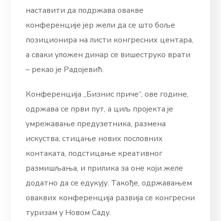
наставити да подржава овакве
конференције јер жели да се што боље
позиционира на листи конгресних центара,
а сваки уложен динар се вишеструко врати
– рекао је Радојевић.
Конференција „Бизнис приче“, ове године,
одржава се први пут, а циљ пројекта је
умрежавање предузетника, размена
искуства, стицање нових пословних
контаката, подстицање креативног
размишљања, и прилика за оне који желе
додатно да се едукују. Такође, одржавањем
оваквих конференција развија се конгресни
туризам у Новом Саду.