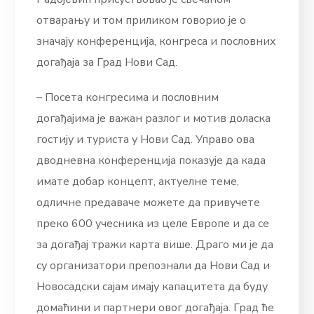
отварању и том приликом говорио је о
значају конференција, конгреса и пословних
догађаја за Град Нови Сад.
– Посета конгресима и пословним
догађајима је важан разлог и мотив доласка
гостију и туриста у Нови Сад. Управо ова
дводневна конференција показује да када
имате добар концепт, актуелне теме,
одличне предаваче можете да привучете
преко 600 учесника из целе Европе и да се
за догађај тражи карта више. Драго ми је да
су организатори препознали да Нови Сад и
Новосадски сајам имају капацитета да буду
домаћини и партнери овог догађаја. Град ће