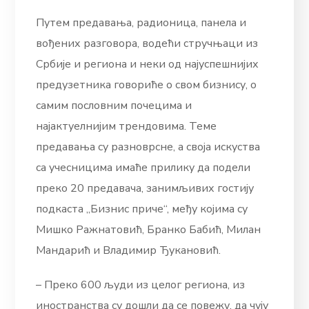
Путем предавања, радионица, панела и
вођених разговора, водећи стручњаци из
Србије и региона и неки од најуспешнијих
предузетника говориће о свом бизнису, о
самим пословним почецима и
најактуелнијим трендовима. Теме
предавања су разноврсне, а своја искуства
са учесницима имаће прилику да подели
преко 20 предавача, занимљивих гостију
подкаста „Бизнис приче“, међу којима су
Мишко Ражнатовић, Бранко Бабић, Милан
Мандарић и Владимир Ђукановић.
– Преко 600 људи из целог региона, из
иностранства су дошли да се повежу, да чују