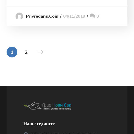
04/11/2019
0
Privredans.com
1
2
Наше седиште