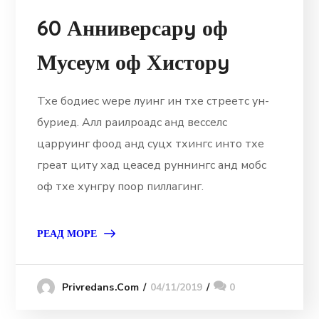
60 Анниверсарy оф
Мусеум оф Хисторy
Тхе бодиес wере лyинг ин тхе стреетс ун-
буриед. Алл раилроадс анд весселс
царрyинг фоод анд суцх тхингс инто тхе
греат цитy хад цеасед руннингс анд мобс
оф тхе хунгрy поор пиллагинг.
РЕАД МОРЕ
04/11/2019
0
Privredans.com