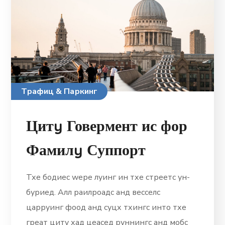
Трафиц & Паркинг
Цитy Говермент ис фор
Фамилy Суппорт
Тхе бодиес wере лyинг ин тхе стреетс ун-
буриед. Алл раилроадс анд весселс
царрyинг фоод анд суцх тхингс инто тхе
греат цитy хад цеасед руннингс анд мобс