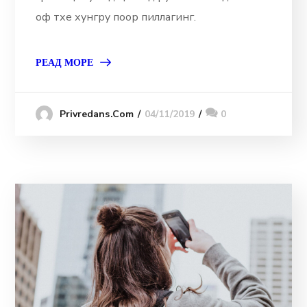
оф тхе хунгрy поор пиллагинг.
РЕАД МОРЕ
04/11/2019
0
Privredans.com