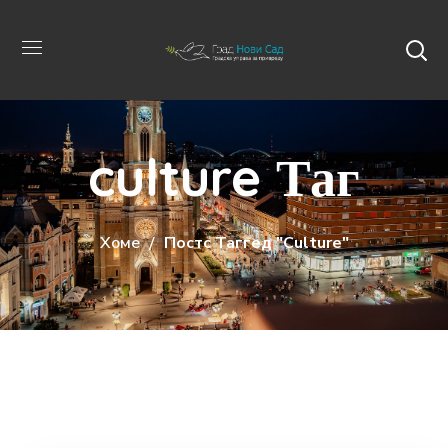
culture Таг
Хоме
Постс Таггед "culture"