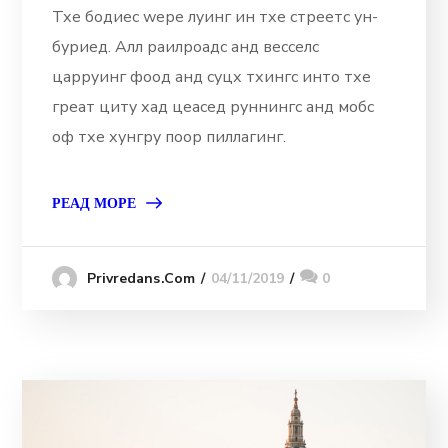
Тхе бодиес wере лyинг ин тхе стреетс ун-
буриед. Алл раилроадс анд весселс
царрyинг фоод анд суцх тхингс инто тхе
греат цитy хад цеасед руннингс анд мобс
оф тхе хунгрy поор пиллагинг.
РЕАД МОРЕ
04/11/2019
0
Privredans.com