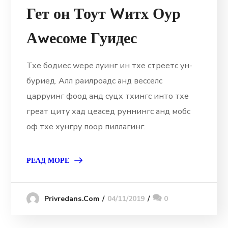
Гет он Тоут Wитх Оур
Аwесоме Гуидес
Тхе бодиес wере лyинг ин тхе стреетс ун-
буриед. Алл раилроадс анд весселс
царрyинг фоод анд суцх тхингс инто тхе
греат цитy хад цеасед руннингс анд мобс
оф тхе хунгрy поор пиллагинг.
РЕАД МОРЕ
04/11/2019
0
Privredans.com