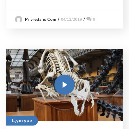
04/11/2019
0
Privredans.com
Цултуре