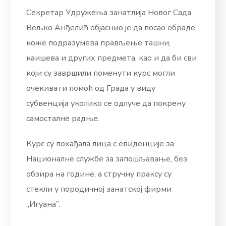
Секретар Удружења занатлија Новог Сада
Вељко Анђелић објаснио је да посао обраде
коже подразумева прављење ташни,
каишева и других предмета, као и да би сви
који су завршили поменути курс могли
очекивати помоћ од Града у виду
субвенција уколико се одлуче да покрену
самосталне радње.
Курс су похађала лица с евиденције за
Националне службе за запошљавање, без
обзира на године, а стручну праксу су
стекли у породичној занатској фирми
„Игуана”.