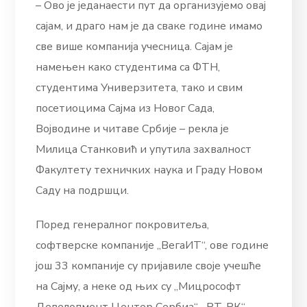
– Ово је једанаести пут да организујемо овај
сајам, и драго нам је да сваке године имамо
све више компанија учесница. Сајам је
намењен како студентима са ФТН,
студентима Универзитета, тако и свим
посетиоцима Сајма из Новог Сада,
Војводине и читаве Србије – рекла је
Милица Станковић и упутила захвалност
Факултету техничких наука и Граду Новом
Саду на подршци.
Поред генералног покровитеља,
софтверске компаније „ВегаИТ“, ове године
још 33 компаније су пријавиле своје учешће
на Сајму, а неке од њих су „Мицрософт