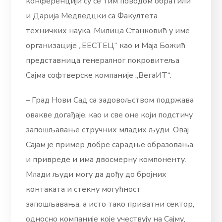
конференцији су се тим поводом обратили
и Дарија Медведцки са Факултета
техничких наука, Милица Станковић у име
организације „ЕЕСТЕЦ“ као и Маја Божић
представница генералног покровитеља
Сајма софтверске компаније „ВегаИТ“.
– Град Нови Сад са задовољством подржава
овакве догађаје, као и све оне који подстичу
запошљавање стручних младих људи. Овај
Сајам је пример добре сарадње образовања
и привреде и има двосмерну компоненту.
Млади људи могу да дођу до бројних
контаката и стекну могућност
запошљавања, а исто тако приватни сектор,
односно компаније које учествују на Сајму,