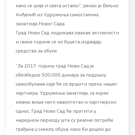
како се шије и свега осталог”, рекао је Вељко
Анђелић из Удружења самосталних
занатлија Новог Сада.
Град Нови Сад подржава овакве активности
и сваке године се из буџета издвајају
средства за обуке.
“За 2017. годину град Нови Сад је
обезбедио 500.000 динара за подршку
самообукама које ће се вршити преко нашег
партнера, Удружења занатлија, са којим
имамо више него квалитетан и партнерски
однос. Град Нови Сад ће пратити у
наредном периоду шта су реалне потребе
грађана у смислу обука, како би дошли до