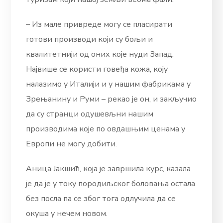
– Из мале привреде могу се пласирати
готови производи који су бољи и
квалитетнији од оних које нуди Запад.
Највише се користи говеђа кожа, коју
налазимо у Италији и у нашим фабрикама у
Зрењанину и Руми – рекао је он, и закључио
да су странци одушевљни нашим
производима које по овдашњим ценама у
Европи не могу добити.
Аница Јакшић, која је завршила курс, казала
је да је у току породиљског боловања остала
без посла па се због тога одлучила да се
окуша у нечем новом.