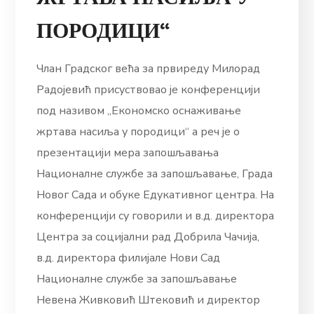
ПОРОДИЦИ“
Члан Градског већа за првиреду Милорад
Радојевић присуствовао је конференцији
под називом „Економско оснаживање
жртава насиља у породици“ а реч је о
презентацији мера запошљавања
Националне службе за запошљавање, Града
Новог Сада и обуке Едукативног центра. На
конференцији су говорили и в.д. директора
Центра за социјални рад Добрила Чачија,
в.д. директора филијале Нови Сад
Националне службе за запошљавање
Невена Живковић Штековић и директор