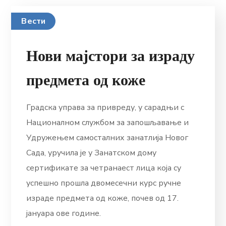
Вести
Нови мајстори за израду
предмета од коже
Градска управа за привреду, у сарадњи с
Националном службом за запошљавање и
Удружењем самосталних занатлија Новог
Сада, уручила је у Занатском дому
сертификате за четранаест лица која су
успешно прошла двомесечни курс ручне
израде предмета од коже, почев од 17.
јануара ове године.