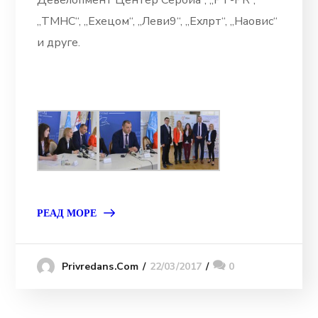
Девелопмент Центер Сербиа“, „РТ-РК“,
„ТМНС“, „Еxецом“, „Леви9“, „Еxлрт“, „Наовис“
и друге.
РЕАД МОРЕ
22/03/2017
0
Privredans.com