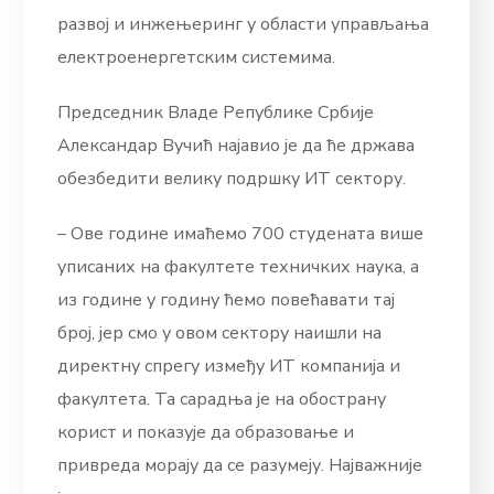
развој и инжењеринг у области управљања
електроенергетским системима.
Председник Владе Републике Србије
Александар Вучић најавио је да ће држава
обезбедити велику подршку ИТ сектору.
– Ове године имаћемо 700 студената више
уписаних на факултете техничких наука, а
из године у годину ћемо повећавати тај
број, јер смо у овом сектору наишли на
директну спрегу између ИТ компанија и
факултета. Та сарадња је на обострану
корист и показује да образовање и
привреда морају да се разумеју. Најважније