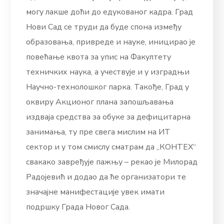
могу лакше доћи до едукованог кадра. Град
Нови Сад се труди да буде спона између
образовања, привреде и науке, иницирао је
повећање квота за упис на Факултету
техничких наука, а учествује и у изградњи
Научно-технолошког парка. Такође, Град у
оквиру Акционог плана запошљавања
издваја средства за обуке за дефицитарна
занимања, ту пре свега мислим на ИТ
сектор и у том смислу сматрам да „КОНТЕХ“
свакако завређује пажњу – рекао је Милорад
Радојевић и додао да ће организатори те
значајне манифестације увек имати
подршку Града Новог Сада.