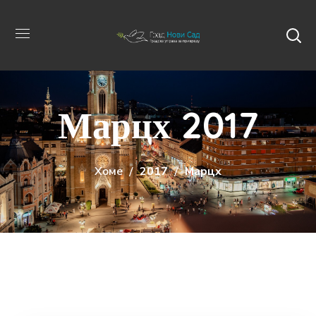
Марцх 2017
Хоме
2017
Марцх