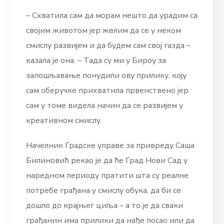
– Схватила сам да морам нешто да урадим са
својим животом јер желим да се у неком
смислу развијем и да будем сам свој газда –
казала је она. – Тада су ми у Бироу за
запошљавање понудили ову прилику, коју
сам оберучке прихватила првенствено јер
сам у томе видела начин да се развијем у
креативном смислу.
Начелник Градске управе за привреду Саша
Билиновић рекао је да ће Град Нови Сад у
наредном периоду пратити шта су реалне
потребе грађана у смислу обука, да би се
дошло до крајњег циља – а то је да сваки
грађанин има прилики да нађе посао или да