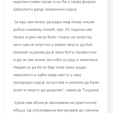
перспективан посао и он ће у својој фирми
запослити двоје полазника курса.
“Ја кад сам почео да радм овај посао нисам
добио никакву помоћ, пре 25 година сам
почео и јако ми је било тешко на почетку,
зато сам се упустио у овако нешто да бих
показао људима да је лако бити приватник
и да се све може постићи уз рад и залагање.
Надам се да ће се бар пола ових људи
запослити и наћи своје место у овој
привреди која је посустала и мислим да ћемо
успети нешто да урадимо”, навео је Туцаков.
“Цела ова обука је заснована на практичној
обуци, од упознавања материјала до начина