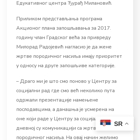
Едукативног центра Ђурађ Милановић.
Приликом представљања програма
Акционог плана запошљавања за 2017.
годину члан Градског већа за привреду
Милорад Радојевић нагласио је да жене
жртве породичног насиља имају приоритет
у односу на друге запошљиве категорије.
– Драго ми је што смо поново у Центру за
социјални рад где смо већ неколико пута
одржали презентације намењене
послодавцима, а данашња је усмерена на
оне који раде у Центру за социјални рад и у
SR
дневној су комуникацији са жртвама
породичног насиља. На овај начин желимо