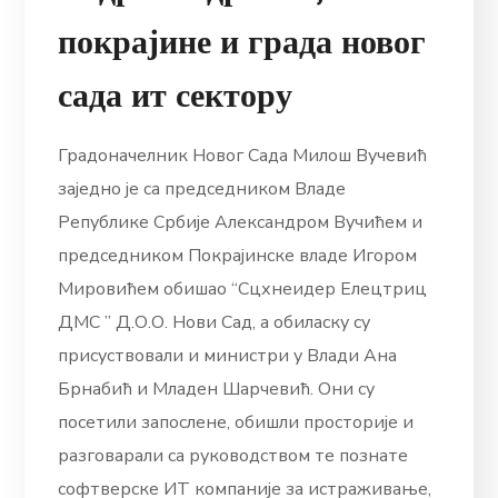
покрајине и града новог
сада ит сектору
Градоначелник Новог Сада Милош Вучевић
заједно је са председником Владе
Републике Србије Александром Вучићем и
председником Покрајинске владе Игором
Мировићем обишао “Сцхнеидер Елецтриц
ДМС ” Д.О.О. Нови Сад, а обиласку су
присуствовали и министри у Влади Ана
Брнабић и Младен Шарчевић. Они су
посетили запослене, обишли просторије и
разговарали са руководством те познате
софтверске ИТ компаније за истраживање,