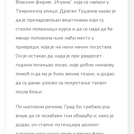
Власник фирме „Игуана”, која се налази у
Темринској улици, Драган Туцаков казао је
да је презадовољан вештинама који су
стекли полазници курса и да се нада да ће
макар половина њих наћи место у
привреди, која је на неки начин посустала.
Он је истакао да, када је пре двадесет
година почињао посао, није добио никакву
помоћ и да му је било веома тешко, и додао
да су данас услови за покретање таквог
посла бољи.
По његовим речима, Град би требало још
више да се позабави том облашћу и, како је
додао, он стално потенцира шопинг-
туризам који нашој земљи веома фали.