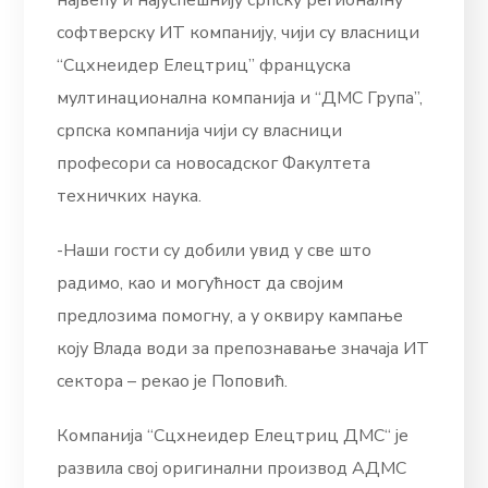
софтверску ИТ компанију, чији су власници
“Сцхнеидер Елецтриц” француска
мултинационална компанија и “ДМС Група”,
српска компанија чији су власници
професори са новосадског Факултета
техничких наука.
-Наши гости су добили увид у све што
радимо, као и могућност да својим
предлозима помогну, а у оквиру кампање
коју Влада води за препознавање значаја ИТ
сектора – рекао је Поповић.
Компанија “Сцхнеидер Елецтриц ДМС“ је
развила свој оригинални производ АДМС