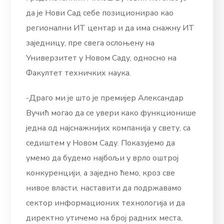
да је Нови Сад себе позиционирао као
регионални ИТ центар и да има снажну ИТ
заједницу, пре свега ослоњену на
Универзитет у Новом Саду, односно на
Факултет техничких наука.
-Драго ми је што је премијер Александар
Вучић могао да се увери како функционише
једна од најснажнијих компанија у свету, са
седиштем у Новом Саду. Показујемо да
умемо да будемо најбољи у врло оштрој
конкуренцији, а заједно ћемо, кроз све
нивое власти, наставити да подржавамо
сектор информационих технологија и да
директно утичемо на број радних места,