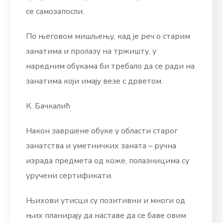
се самозапосли.
По његовом мишљењу, кад је реч о старим
занатима и пролазу на тржишту, у
наредним обукама би требало да се ради на
занатима који имају везе с дрветом.
К. Бачкалић
Након завршене обуке у области старог
занатства и уметничких заната – ручна
израда предмета од коже, полазницима су
уручени сертификати.
Њихови утисци су позитивни и многи од
њих планирају да наставе да се баве овим