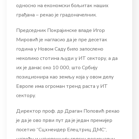
односно на економски бољитак наших
грађана – рекао је градоначелник.
Председник Покрајинске владе Игор
Мировић је нагласио да је пре десетак
година у Новом Саду било запослено
неколико стотина људи у ИТ сектору, а да
их је данас око 10 000, што Србију
позиционира као земљу која у овом делу
Европе има огроман тренд раста у ИТ
сектору.
Директор проф. др Драган Поповић рекао
је да је ово први пут да је један премијер
посетио “Сцхнеидер Елецтриц ДМС“,
највећу и најуспешнију српску регионалну