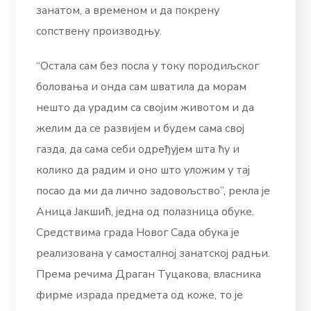
занатом, а временом и да покрену
сопствену производњу.
“Остала сам без посла у току породиљског
боловања и онда сам шватила да морам
нешто да урадим са својим животом и да
желим да се развијем и будем сама свој
газда, да сама себи одређујем шта ћу и
колико да радим и оно што уложим у тај
посао да ми да лично задовољство”, рекла је
Аница Јакшић, једна од полазница обуке.
Средствима града Новог Сада обука је
реализована у самосталној занатској радњи.
Према речима Драган Туцакова, власника
фирме израда предмета од коже, то је