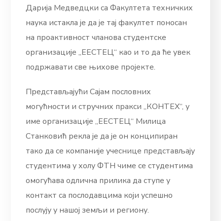
Дарија Медведцки са Факултета техничких
наука истакла је да је тај факултет поносан
на проактивност чланова студентске
организације „ЕЕСТЕЦ“ као и то да ће увек
подржавати све њихове пројекте.
Представљајући Сајам пословних
могућности и стручних пракси „КОНТЕХ“, у
име организације „ЕЕСТЕЦ“ Милица
Станковић рекла је да је он конципиран
тако да се компаније учеснице представљају
студентима у холу ФТН чиме се студентима
омогућава одлична прилика да ступе у
контакт са послодавцима који успешно
послују у нашој земљи и региону.