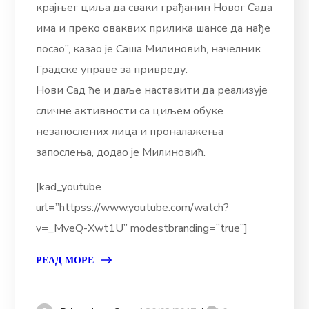
крајњег циља да сваки грађанин Новог Сада
има и преко оваквих прилика шансе да нађе
посао”, казао је Саша Милиновић, начелник
Градске управе за привреду.
Нови Сад ће и даље наставити да реализује
сличне активности са циљем обуке
незапослених лица и проналажења
запослења, додао је Милиновић.
[kad_youtube
url=”httpss://www.youtube.com/watch?
v=_MveQ-Xwt1U” modestbranding=”true”]
РЕАД МОРЕ