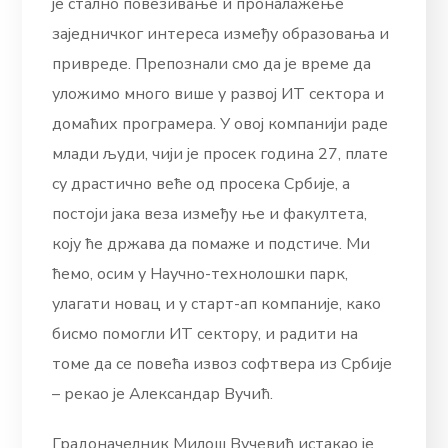
је стално повезивање и проналажење
заједничког интереса између образовања и
привреде. Препознали смо да је време да
уложимо много више у развој ИТ сектора и
домаћих програмера. У овој компанији раде
млади људи, чији је просек година 27, плате
су драстично веће од просека Србије, а
постоји јака веза између ње и факултета,
коју ће држава да помаже и подстиче. Ми
ћемо, осим у Научно-технолошки парк,
улагати новац и у старт-ап компаније, како
бисмо помогли ИТ сектору, и радити на
томе да се повећа извоз софтвера из Србије
– рекао је Александар Вучић.
Градоначелник Милош Вучевић истакао је