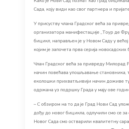
Како је Нови Сад познат као град бицикал
Сада, коју види као свог партнера и приј
У присуству члана Градског већа за привр
организатора манифестације „Тоур де Фру
бицикл, направљен је у Новом Саду у већој
којим је започета прва серија новосадски
Члан Градског већа за привреду Милорад Ра
начин повећава упошљавање становника, те
еколошки прихватљивији начин доживе тури
одржана уз подршку Града у мају ове годин
– С обзиром на то да је Град Нови Сад ул
дођу до новог бицикла, одлучили смо се з
Новог Сада смо остварили квалитетну сар