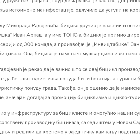
а, удружење грађана „Тоур де Фрушка“ је као свој доприно
атеља истоимене манифестације, одлучило да уступи на ко
еду Милорада Радојевића, бицикл уручио је власник и осни
шка“ Иван Арпаш, а у име ТОНС-а, бицикл је примио дир
 серији од 300 комада, а произвођач је „Инвицтабике”. Зан
х бицикала. Овај бицикл је намењен мушкарцима и женама 
дојевић је рекао да је важно што се овај бицикл производи
 да ће тако туристичка понуда бити богатија, а туристи 
стичку понуду града. Такође, он је оценио да је манифес
е, значајан догађај за промоцију бициклизма и цикло-тури
ожио у инфраструктуру за бициклисте и омогућио нашим с
а сопствену производњу бицикала, са седиштем у Новом Са
адњу и решили да кренемо у заједничку кампању подстица