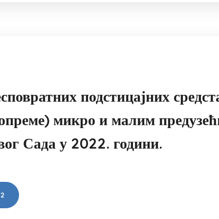
есповратних подстицајних средст
опреме) микро и малим предузе
вог Сада у 2022. години.
2