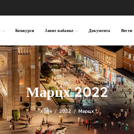
и
Конкурси
Јавне набавке
Документа
Вести
Марцх 2022
Хоме
2022
Марцх