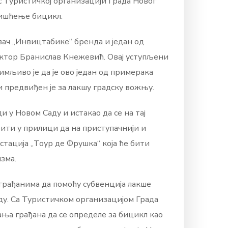
с Туристичкој организацији Града Новог
ришћење бицикл.
вач „Инвицтабике“ бренда и један од
ектор Бранислав Кнежевић. Овај уступљени
имљиво је да је ово један од примерака
и предвиђен је за лакшу градску вожњу.
 у Новом Саду и истакао да се на тај
бити у прилици да на приступачнији и
тација „Тоур де Фрушка“ која ће бити
зма.
уграђанима да помоћу субвенција лакше
ду. Са Туристичком организацијом Града
ња грађана да се определе за бицикл као