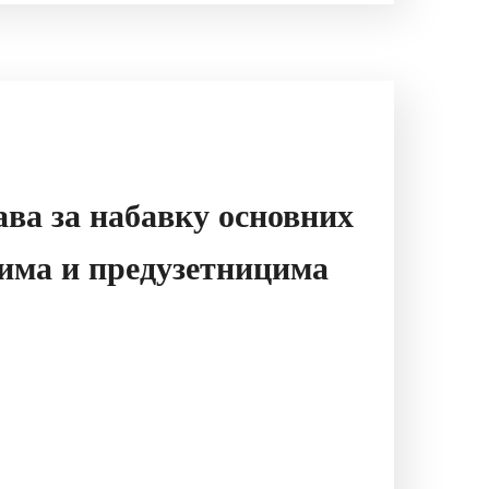
ава за набавку основних
ћима и предузетницима