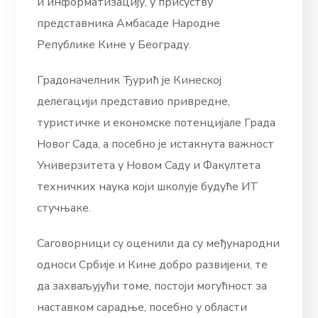
и информатизацију, у присуству
представника Амбасаде Народне
Републике Кине у Београду.
Градоначелник Ђурић је Кинеској
делегацији представио привредне,
туристичке и економске потенцијале Града
Новог Сада, а посебно је истакнута важност
Универзитета у Новом Саду и Факултета
техничких наука који школује будуће ИТ
стучњаке.
Саговорници су оценили да су међународни
односи Србије и Кине добро развијени, те
да захваљујући томе, постоји могућност за
наставком сарадње, посебно у области