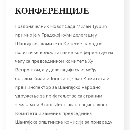
КОНФЕРЕНЦИЈЕ
Градоначелник Новог Сада Милан Ђурић
примио је у Градској кући делегацију
Шангајског комитета Кинеске народне
политичке консултативне конференције на
челу са председником комитета Ху
Венронгом, а у делегацији су између
осталих, били и Јинг Јинг, члан Комитета и
први инспектор за Шангајско народно
удружење за пријатељство са страним
земљама и Зханг Иинг, члан националног
Комитета и заменик председника
Шангајске општинске комисија за привреду