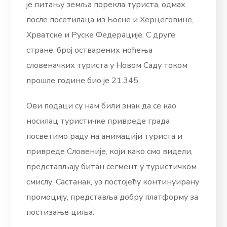
је питању земља порекла туриста, одмах
после посетилаца из Босне и Херцеговине,
Хрватске и Руске Федерације. С друге
стране, број остварених ноћења
словеначких туриста у Новом Саду током
прошле године био је 21.345.
Ови подаци су нам били знак да се као
носилац туристичке привреде града
посветимо раду на анимацији туриста и
привреде Словеније, који како смо видели,
представљају битан сегмент у туристичком
смислу. Састанак, уз постојећу континуирану
промоцију, представља добру платформу за
постизање циља.