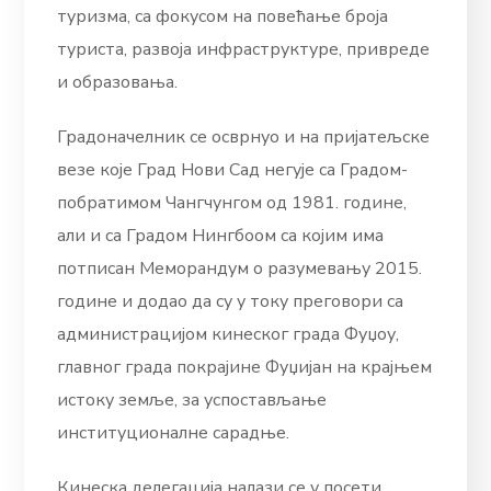
туризма, са фокусом на повећање броја
туриста, развоја инфраструктуре, привреде
и образовања.
Градоначелник се осврнуо и на пријатељске
везе које Град Нови Сад негује са Градом-
побратимом Чангчунгом од 1981. године,
али и са Градом Нингбоом са којим има
потписан Меморандум о разумевању 2015.
године и додао да су у току преговори са
администрацијом кинеског града Фуџоу,
главног града покрајине Фуџијан на крајњем
истоку земље, за успостављање
институционалне сарадње.
Кинеска делегација налази се у посети