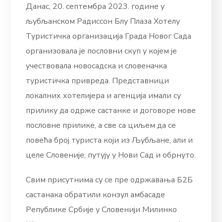
Данас, 20. септембра 2023. године у
љубљанском Радиссон Блу Плаза Хотелу
Туристичка организација Града Новог Сада
организовала је пословни скуп у којем је
учествовала новосадска и словеначка
туристичка привреда. Представници
локалних хотелијера и агенција имали су
прилику да одрже састанке и договоре нове
пословне прилике, а све са циљем да се
повећа број туриста који из Љубљане, али и
целе Словеније, путују у Нови Сад и обрнуто.
Свим присутнима су се пре одржавања Б2Б
састанака обратили конзул амбасаде
Републике Србије у Словенији Милинко