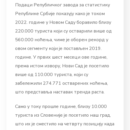
Подаци Републичког завода за статистику
Републике Србије показују како је током
2022. године у Новом Саду боравило близу
220.000 туриста који су остварили више од
560.000 ноћења, чиме је оборен рекорд у
овом сегменту који је постављен 2019.
године. У првих шест месеци ове године,
према истом извору, Нови Сад је посетило
више од 110.000 туриста, који су
забележили 274.771 остварених ноћења,
што представља наставак тренда раста.
Само у току прошле године, близу 10.000
туриста из Словеније је посетило наш град,
што их је сместило на четврту позицију када