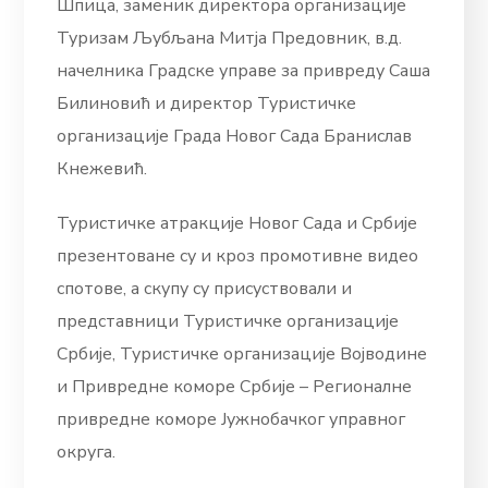
Шпица, заменик директора организације
Туризам Љубљана Митја Предовник, в.д.
начелника Градске управе за привреду Саша
Билиновић и директор Туристичке
организације Града Новог Сада Бранислав
Кнежевић.
Туристичке атракције Новог Сада и Србије
презентоване су и кроз промотивне видео
спотове, а скупу су присуствовали и
представници Туристичке организације
Србије, Туристичке организације Војводине
и Привредне коморе Србије – Регионалне
привредне коморе Јужнобачког управног
округа.