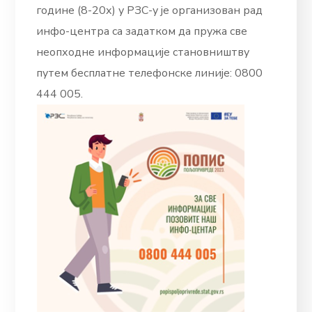
године (8-20х) у РЗС-у је организован рад
инфо-центра са задатком да пружа све
неопходне информације становништву
путем бесплатне телефонске линије: 0800
444 005.