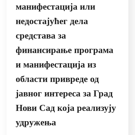
манифестација или
недостајућег дела
средстава за
финансирање програма
и манифестација из
области привреде од
јавног интереса за Град
Нови Сад која реализују
удружења