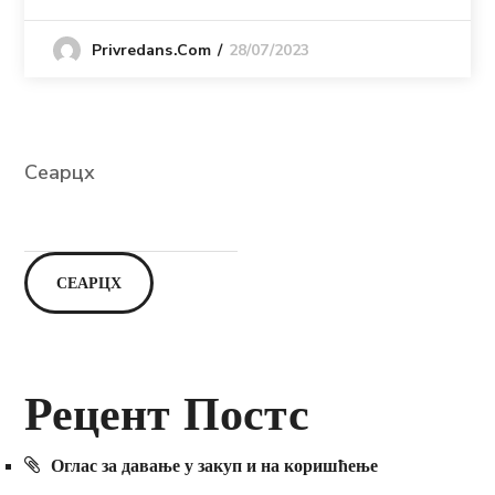
28/07/2023
Privredans.com
Сеарцх
СЕАРЦХ
Рецент Постс
Оглас за давање у закуп и на коришћење