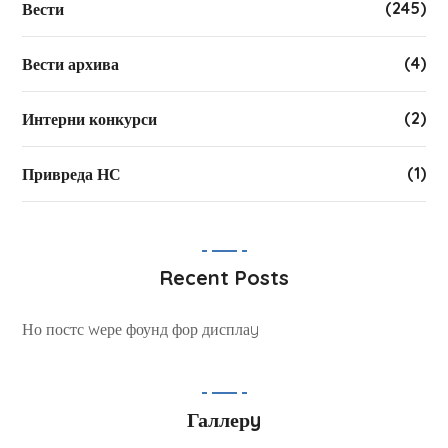
(245)
Вести
(4)
Вести архива
(2)
Интерни конкурси
(1)
Привреда НС
Recent Posts
Но постс wере фоунд фор дисплаy
Галлерy