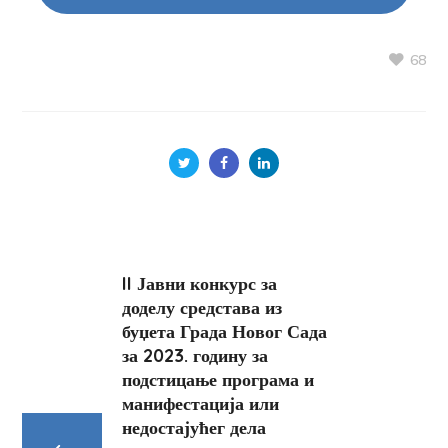
68
II Јавни конкурс за
доделу средстава из
буџета Града Новог Сада
за 2023. годину за
подстицање програма и
манифестација или
недостајућег дела