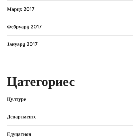
Марцх 2017
Фебруарy 2017
Јануарy 2017
Цатегориес
Цултуре
Департментс
Едуцатион