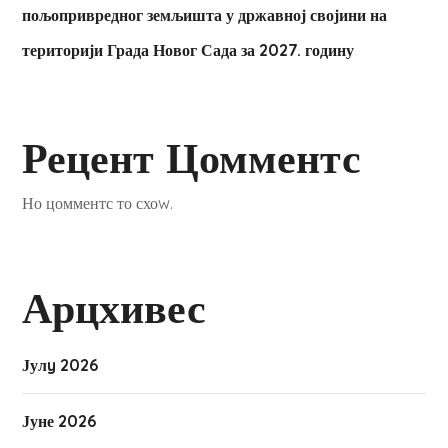
пољопривредног земљишта у државној својини на
територији Града Новог Сада за 2027. годину
Рецент Цомментс
Но цомментс то схоw.
Арцхивес
Јулy 2026
Јуне 2026