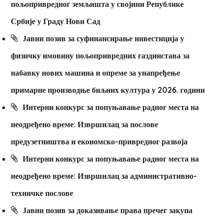
пољопривредног земљишта у својини Републике
Србије у Граду Нови Сад
Јавни позив за суфинансирање инвестиција у
физичку имовину пољопривредних газдинстава за
набавку нових машина и опреме за унапређење
примарне производње биљних култура у 2026. години
Интерни конкурс за попуњавање радног места на
неодређено време: Извршилац за послове
предузетништва и економско-привредног развоја
Интерни конкурс за попуњавање радног места на
неодређено време: Извршилац за административно-
техничке послове
Јавни позив за доказивање права пречег закупа