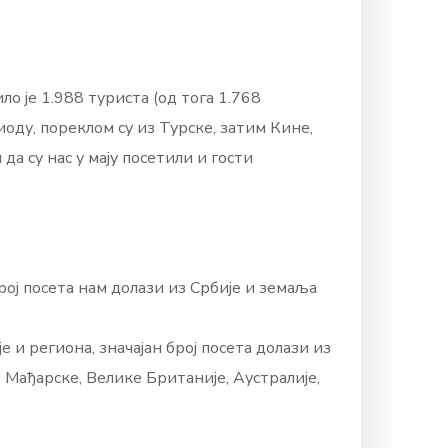
о је 1.988 туриста (од тога 1.768
иоду, пореклом су из Турске, затим Кине,
да су нас у мају посетили и гости
ој посета нам долази из Србије и земаља
е и региона, значајан број посета долази из
е, Мађарске, Велике Британије, Аустралије,