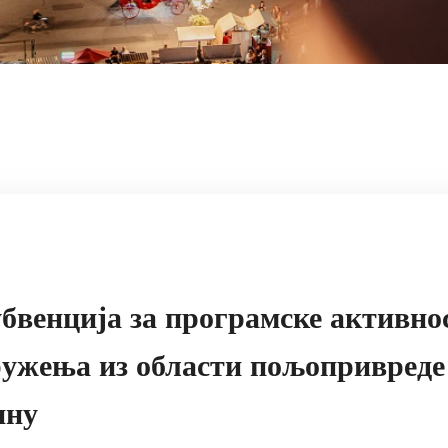
убвенција за програмске активно
ужења из области пољопривреде
ину