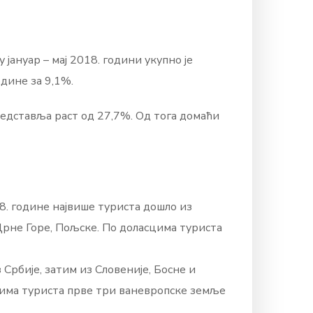
јануар – мај 2018. години укупно је
одине за 9,1%.
редставља раст од 27,7%. Од тога домаћи
18. године највише туриста дошло из
 Црне Горе, Пољске. По доласцима туриста
 Србије, затим из Словеније, Босне и
њима туриста прве три ваневропске земље