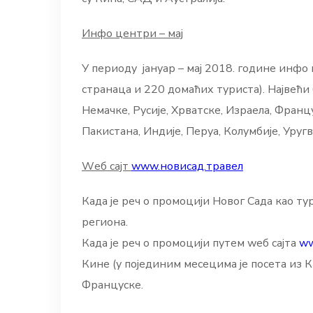
Инфо центри – мај
У периоду јануар – мај 2018. године инфо 
странаца и 220 домаћих туриста). Највећи 
Немачке, Русије, Хрватске, Израела, Францу
Пакистана, Индије, Перуа, Колумбије, Уругва
Wеб сајт
www.новисад.травел
Када је реч о промоцији Новог Сада као т
региона.
Када је реч о промоцији путем wеб сајта
ww
Кине (у појединим месецима је посета из Ки
Француске.