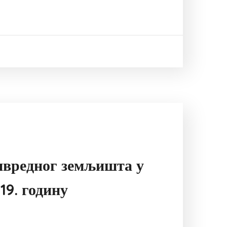
ивредног земљишта у
19. годину