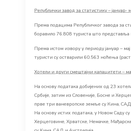
Републички завод за статистику – јануар- м
Према подацима Републичког завода за стат
боравило 76.808 туриста што представља по
Према истом извору у периоду јануар – ма
туристи су остварили 60.563 ноћења (раст з
Хотели и други смештајни капацитети – ма
На основу података добијених од 23 хотела 
Србије, затим из Словеније, Босне и Херц
прве три ваневропске земље су Кина, САД 
На основу истих података, у Новом Саду су
Херцеговине, Хрватске, Немачке, Мађарск
су Кина, САД и Аустралија.