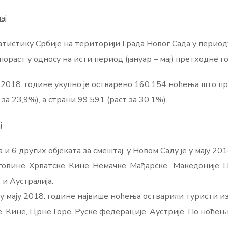
ај
истику Србије на територији Града Новог Сада у периоду 
раст у односу на исти период (јануар – мај) претходне г
ј 2018. године укупно је остварено 160.154 ноћења што п
а 23,9%), а страни 99.591 (раст за 30,1%).
ј
и 6 других објеката за смештај, у Новом Саду је у мају 20
еговине, Хрватске, Кине, Немачке, Мађарске, Македоније,
и Аустралија.
 у мају 2018. године највише ноћења остварили туристи из
е, Кине, Црне Горе, Руске федерације, Аустрије. По ноће