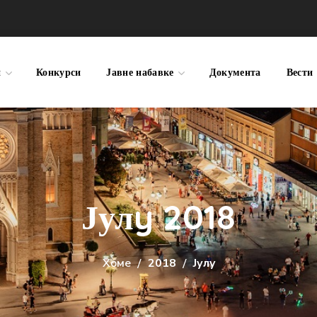
и
Конкурси
Јавне набавке
Документа
Вести
Јулy 2018
Хоме
2018
Јулy