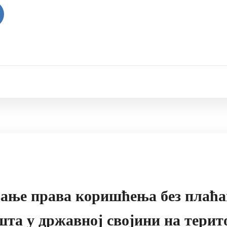
ивање права коришћења без плаћ
та у државној својини на терит