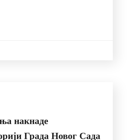
ања накнаде
орији Града Новог Сада