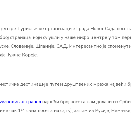
центре Туристичке организације Града Новог Сада посетил
број странаца, који су ушли у наше инфо центре у том пер
ске, Словеније, Шпаније, САД. Интересантно је споменути 
ја, Јужне Кореје.
уристичке дестинације путем друштвених мрежа највећи бр
w.новисад.травел
највећи број посета нам долази из Србиј
не чак 1/4 свих посета на сајту), затим из Русије, Немачк