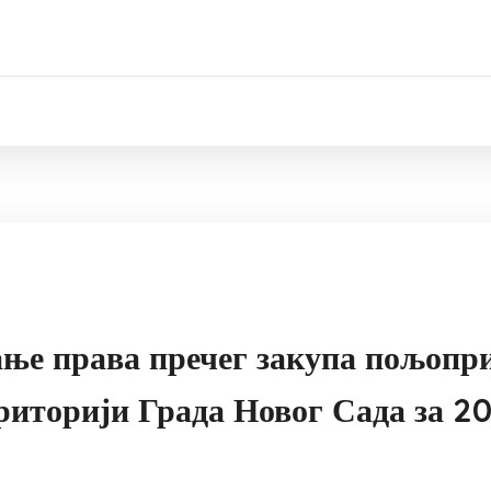
ање права пречег закупа пољопр
риторији Града Новог Сада за 20