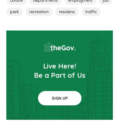
culture
departments
employment
job
park
recreation
residens
traffic
Live Here!
Be a Part of Us
SIGN UP