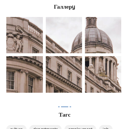
Галлерy
Тагс