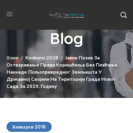
Blog
Хоме
Konkursi 2018
Јавни Позив За
Остваривање Права Коришћења Без Плаћања
Накнаде Пољопривредног Земљишта У
Државној Својини На Територији Града Новог
Сада За 2019. Годину
Конкурси 2018