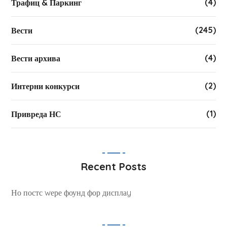
(4)
Трафиц & Паркинг
(245)
Вести
(4)
Вести архива
(2)
Интерни конкурси
(1)
Привреда НС
Recent Posts
Но постс wере фоунд фор дисплаy