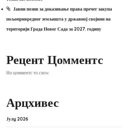
Јавни позив за доказивање права пречег закупа
пољопривредног земљишта у државној својини на
територији Града Новог Сада за 2027. годину
Рецент Цомментс
Но цомментс то схоw.
Арцхивес
Јулy 2026