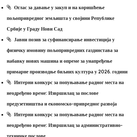
Оглас за давање у закуп и на коришћење
пољопривредног земљишта у својини Републике
Србије у Граду Нови Сад
Јавни позив за суфинансирање инвестиција у
физичку имовину пољопривредних газдинстава за
набавку нових машина и опреме за унапређење
примарне производње биљних култура у 2026. години
Интерни конкурс за попуњавање радног места на
неодређено време: Извршилац за послове
предузетништва и економско-привредног развоја
Интерни конкурс за попуњавање радног места на
неодређено време: Извршилац за административно-
техничке послове