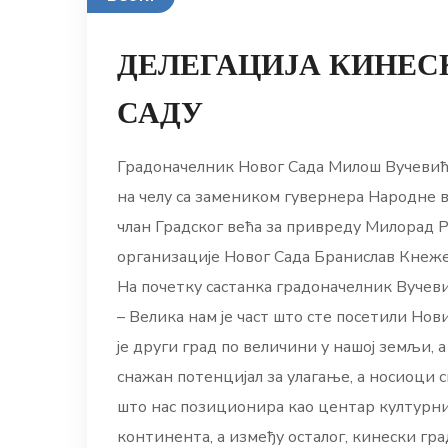
ДЕЛЕГАЦИЈА КИНЕС
САДУ
Градоначелник Новог Сада Милош Вучевић, 
на челу са замеником гувернера Народне в
члан Градског већа за привреду Милорад Р
организације Новог Сада Бранислав Кнеж
На почетку састанка градоначелник Вучеви
– Велика нам је част што сте посетили Но
је други град по величини у нашој земљи,
снажан потенцијал за улагање, а носиоци
што нас позиционира као центар културни
континента, а између осталог, кинески гра