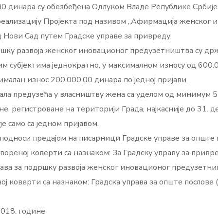
00 динара су обезбеђена Одлуком Владе Републике Србије
 реализацију Пројекта под називом „Афирмација женског
д Нови Сад путем Градске управе за привреду.
ршку развоја женског иновационог предузетништва су др
 субјектима једнократно, у максималном износу од 600.00
малан износ 200.000,00 динара по једној пријави.
мала предузећа у власништву жена са уделом од минимум 
е, регистроване на територији Града, најкасније до 31. 
е само са једном пријавом.
односи предајом на писарници Градске управе за опште по
 затвореној коверти са назнаком: За Градску управу за при
ава за подршку развоја женског иновационог предузетниш
ој коверти са назнаком: Градска управа за опште послове (
2018. године