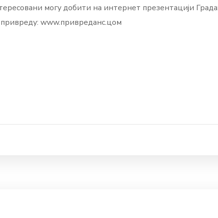
ересовани могу добити на интернет презентацији Града:
а привреду: www.привреданс.цом