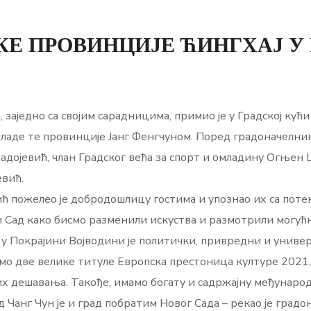
КЕ ПРОВИНЦИЈЕ ЋИНГХАЈ У
заједно са својим сарадницима, примио је у Градској кућ
ладе те провинције Јанг Фенгчуном. Поред градоначелник
адојевић, члан Градског већа за спорт и омладину Огњен
евић.
ћ пожелео је добродошлицу гостима и упознао их са поте
ви Сад како бисмо разменили искуства и размотрили могу
 а у Покрајини Војводини је политички, привредни и унив
 смо две велике титуле Европска престоница културе 2021
х дешавања. Такође, имамо богату и садржајну међународ
д Чанг Чун је и град побратим Новог Сада – рекао је градо