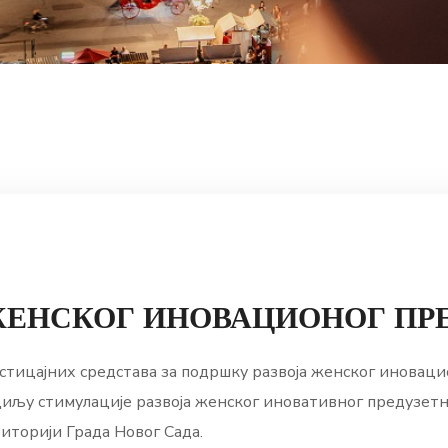
ЖЕНСКОГ ИНОВАЦИОНОГ ПР
дстицајних средстава за подршку развоја женског иновац
у циљу стимулације развоја женског иновативног предузе
торији Града Новог Сада.