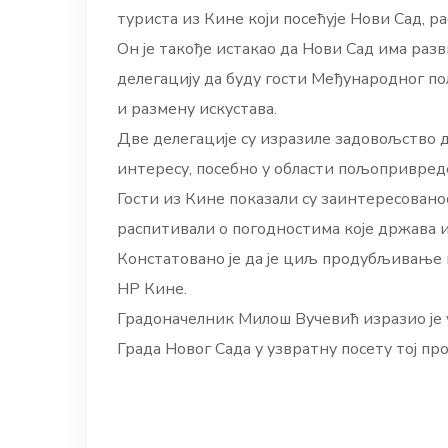
туриста из Кине који посећује Нови Сад, ра
Он је такође истакао да Нови Сад има раз
делегацију да буду гости Међународног по
и размену искустава.
Две делегације су изразиле задовољство д
интересу, посебно у области пољопривреде
Гости из Кине показали су заинтересованос
распитивали о погодностима које држава 
Констатовано је да је циљ продубљивање 
НР Кине.
Градоначелник Милош Вучевић изразио је у
Града Новог Сада у узвратну посету тој пр