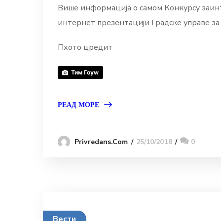
Више информација о самом Конкурсу заинт
интернет презентацији Градске управе з
Пхото цредит
Тим Гоуw
РЕАД МОРЕ
25/10/2018
0
Privredans.com
Вести