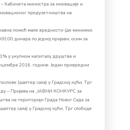
 – Кабинета министра за иновације и
 иновационог предузетништва на
жавна помоћ мале вредности (де минимис
0,00 динара по једној пријави, осим за
51% у укупном капиталу друштва и
децембра 2016. године. Један привредни
слове (шалтер сала) у Градској кући, Трг
вреду – Пријава на „ЈАВНИ КОНКУРС за
тва на територији Града Новог Сада за
шалтер сала) у Градској кући, Трг слободе