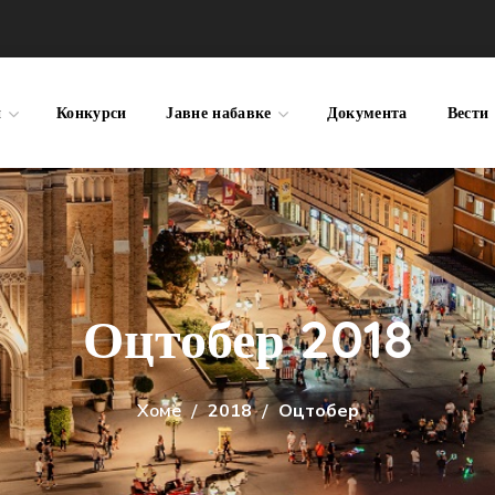
и
Конкурси
Јавне набавке
Документа
Вести
Оцтобер 2018
Хоме
2018
Оцтобер