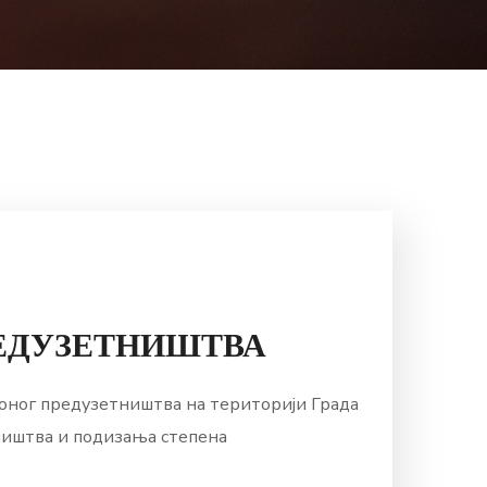
ЕДУЗЕТНИШТВА
ионог предузетништва на територији Града
тништва и подизања степена