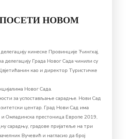
 ПОСЕТИ НОВОМ
и делегацију кинеске Провинције Ћингхај,
а делегацију Града Новог Сада чинили су
 Цвјетићанин као и директор Туристичке
нцијалима Новог Сада.
ћности за успостављање сарадње. Нови Сад
ерзитетски центар. Град Нови Сад има
, и Омладинска престоница Европе 2019,
ну сарадњу, градове пријатеље на три
начелник Вучевић и нагласио да број