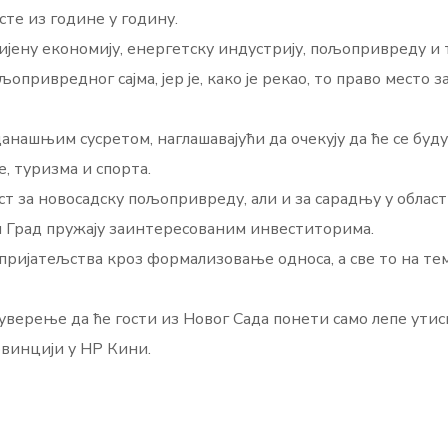
сте из године у годину.
вијену економију, енергетску индустрију, пољопривреду и 
љопривредног сајма, јер је, како је рекао, то право мест
анашњим сусретом, наглашавајући да очекују да ће се буд
, туризма и спорта.
т за новосадску пољопривреду, али и за сарадњу у области
и Град пружају заинтересованим инвеститорима.
пријатељства кроз формализовање односа, а све то на те
верење да ће гости из Новог Сада понети само лепе утиск
овинцији у НР Кини.