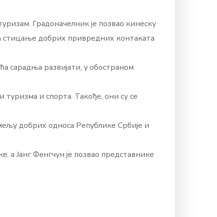
туризам. Градоначелник је позвао кинеску
о за стицање добрих привредних контаката
ућа сарадња развијати, у обостраном
 туризма и спорта. Такође, они су се
мељу добрих односа Републике Србије и
е, а Јанг Фенгчун је позвао представнике