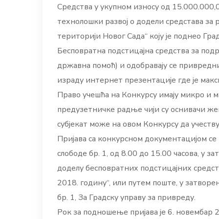
Средства у укупном износу од 15.000.000,
технолошки развој о додели средстава за
територији Новог Сада“ коју је поднео Гра
Бесповратна подстицајна средства за под
државна помоћ) и одобравају се привредним
израду интернет презентације где је макси
Право учешћа на Конкурсу имају микро и 
предузетничке радње чији су оснивачи жен
субјекат може на овом Конкурсу да учествуј
Пријава са конкурсном документацијом се п
слободе бр. 1, од 8.00 до 15.00 часова, у
доделу бесповратних подстицајних средст
2018. годину“, или путем поште, у затворен
бр. 1, За Градску управу за привреду.
Рок за подношење пријава је 6. новембар 