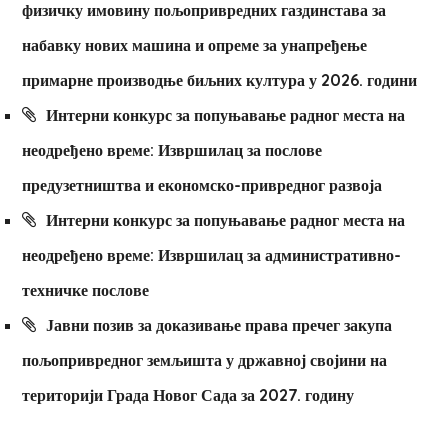
физичку имовину пољопривредних газдинстава за
набавку нових машина и опреме за унапређење
примарне производње биљних култура у 2026. години
Интерни конкурс за попуњавање радног места на
неодређено време: Извршилац за послове
предузетништва и економско-привредног развоја
Интерни конкурс за попуњавање радног места на
неодређено време: Извршилац за административно-
техничке послове
Јавни позив за доказивање права пречег закупа
пољопривредног земљишта у државној својини на
територији Града Новог Сада за 2027. годину