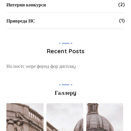
(2)
Интерни конкурси
(1)
Привреда НС
Recent Posts
Но постс wере фоунд фор дисплаy
Галлерy