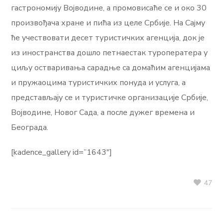
гастрономију Војводине, а промовисаће се и око 30
произвођача хране и пића из целе Србије. На Сајму
ће учествовати десет туристичких агенција, док је
из иностранства дошло петнаестак туроператера у
циљу остваривања сарадње са домаћим агенцијама
и пружаоцима туристичких понуда и услуга, а
представљају се и туристичке организације Србије,
Војводине, Новог Сада, а после дужег времена и
Београда.
[kadence_gallery id=”1643″]
47