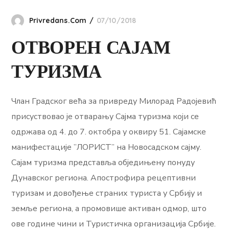
Privredans.com
07/10/2018
ОТВОРЕН САЈАМ
ТУРИЗМА
Члан Градског већа за привреду Милорад Радојевић
присуствовао је отварању Сајма туризма који се
одржава од 4. до 7. октобра у оквиру 51. Сајамске
манифестације ”ЛОРИСТ” на Новосадском сајму.
Сајам туризма представља обједињену понуду
Дунавског региона. Апострофира рецептивни
туризам и довођење страних туриста у Србију и
земље региона, а промовише активан одмор, што
ове године чини и Туристичка организација Србије.