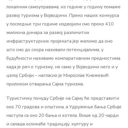
локалним самоуправама, из године у годину помаже
развој туризма у Војводини. Преко наших конкурса
у последње три године издвојили смо преко 410
милиона динара за развој различитих
инфраструктурних пројеката јер желимо да оно
што смо до скора називали потенцијалима, у
будућности називамо компаративним предностима
када је реч о туризму, не само у Војводини него и у
целој Србији – нагласио је Мирослав Кнежевић
приликом отварања Сајма туризма.
Туристичку понуду Србије на Сајму ће представити
око 70 градова и општина, а Удружење бања Србије
наступа са око 20 бања и хотела. Више од 20 чарди
и салаша осликаће традицију, културу и