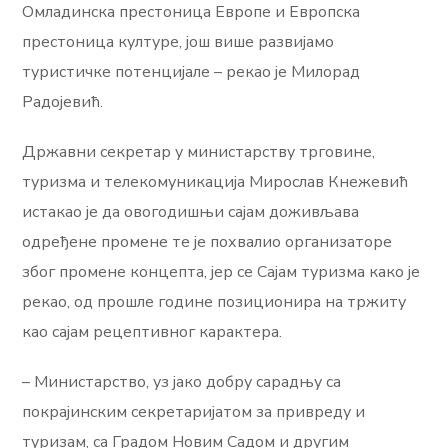
Омладинска престоница Европе и Европска
престоница културе, још више развијамо
туристичке потенцијале – рекао је Милорад
Радојевић.
Државни секретар у министарству трговине,
туризма и телекомуникација Мирослав Кнежевић
истакао је да овогодишњи сајам доживљава
одређене промене те је похвалио организаторе
због промене концепта, јер се Сајам туризма како је
рекао, од прошле године позиционира на тржиту
као сајам рецептивног карактера.
– Министарство, уз јако добру сарадњу са
покрајинским секретаријатом за привреду и
туризам, са Градом Новим Садом и другим