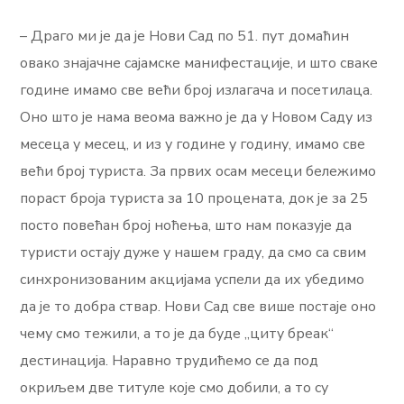
– Драго ми је да је Нови Сад по 51. пут домаћин
овако знајачне сајамске манифестације, и што сваке
године имамо све већи број излагача и посетилаца.
Оно што је нама веома важно је да у Новом Саду из
месеца у месец, и из у године у годину, имамо све
већи број туриста. За првих осам месеци бележимо
пораст броја туриста за 10 процената, док је за 25
посто повећан број ноћења, што нам показује да
туристи остају дуже у нашем граду, да смо са свим
синхронизованим акцијама успели да их убедимо
да је то добра ствар. Нови Сад све више постаје оно
чему смо тежили, а то је да буде „цитy бреак“
дестинација. Наравно трудићемо се да под
окриљем две титуле које смо добили, а то су