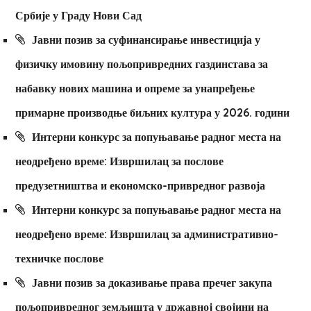
Србије у Граду Нови Сад
Јавни позив за суфинансирање инвестиција у
физичку имовину пољопривредних газдинстава за
набавку нових машина и опреме за унапређење
примарне производње биљних култура у 2026. години
Интерни конкурс за попуњавање радног места на
неодређено време: Извршилац за послове
предузетништва и економско-привредног развоја
Интерни конкурс за попуњавање радног места на
неодређено време: Извршилац за административно-
техничке послове
Јавни позив за доказивање права пречег закупа
пољопривредног земљишта у државној својини на