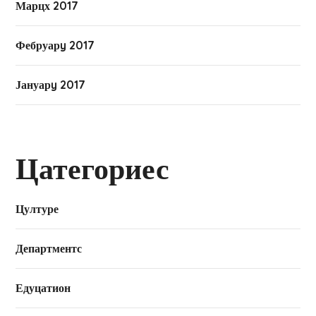
Марцх 2017
Фебруарy 2017
Јануарy 2017
Цатегориес
Цултуре
Департментс
Едуцатион