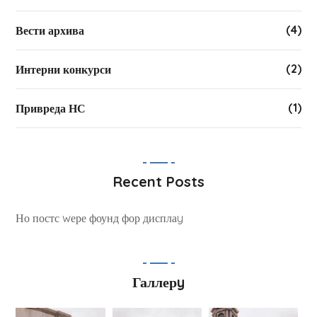
(4)
Вести архива
(2)
Интерни конкурси
(1)
Привреда НС
Recent Posts
Но постс wере фоунд фор дисплаy
Галлерy