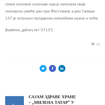
слике ликовне колоније која је започела своје
сликарско умеће дан пре Фестивала, а део Салаша
137 је испуњен продајним изложбама хране и пића.
[kadence_gallery id=”3713″]
58
САЈАМ ЗДРАВЕ ХРАНЕ
– „МИЛЕНА ТАТАР” У