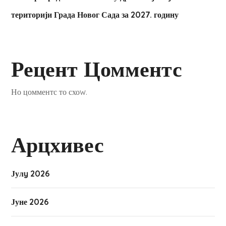
територији Града Новог Сада за 2027. годину
Рецент Цомментс
Но цомментс то схоw.
Арцхивес
Јулy 2026
Јуне 2026