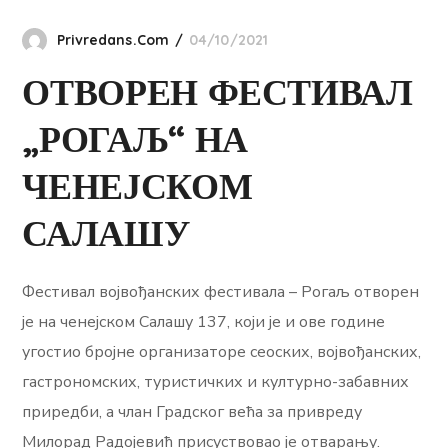
Privredans.com
04/10/2021
ОТВОРЕН ФЕСТИВАЛ
„РОГАЉ“ НА
ЧЕНЕЈСКОМ
САЛАШУ
Фестивал војвођанских фестивала – Рогаљ отворен
је на ченејском Салашу 137, који је и ове године
угостио бројне организаторе сеоских, војвођанских,
гастрономских, туристичких и културно-забавних
приредби, а члан Градског већа за привреду
Милорад Радојевић присуствовао је отварању.