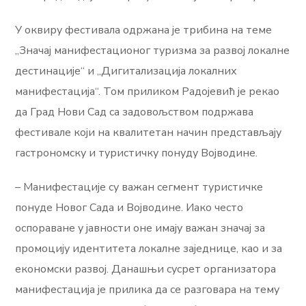
У оквиру фестивала одржана је трибина на теме
„Значај манифестационог туризма за развој локалне
дестинације“ и „Дигитализација локалних
манифестација“. Том приликом Радојевић је рекао
да Град Нови Сад са задовољством подржава
фестивале који на квалитетан начин представљају
гастрономску и туристичку понуду Војводине.
– Манифестације су важан сегмент туристичке
понуде Новог Сада и Војводине. Иако често
оспораване у јавности оне имају важан значај за
промоцију идентитета локалне заједнице, као и за
економски развој. Данашњи сусрет организатора
манифестација је прилика да се разговара на тему