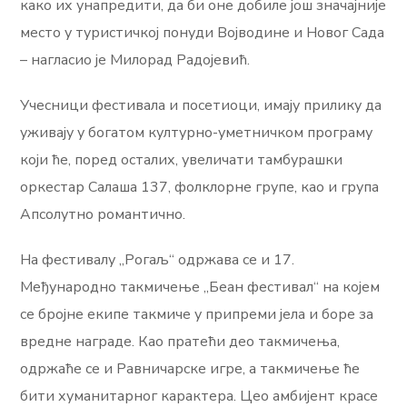
како их унапредити, да би оне добиле још значајније
место у туристичкој понуди Војводине и Новог Сада
– нагласио је Милорад Радојевић.
Учесници фестивала и посетиоци, имају прилику да
уживају у богатом културно-уметничком програму
који ће, поред осталих, увеличати тамбурашки
оркестар Салаша 137, фолклорне групе, као и група
Апсолутно романтично.
На фестивалу „Рогаљ“ одржава се и 17.
Међународно такмичење „Беан фестивал“ на којем
се бројне екипе такмиче у припреми јела и боре за
вредне награде. Као пратећи део такмичења,
одржаће се и Равничарске игре, а такмичење ће
бити хуманитарног карактера. Цео амбијент красе