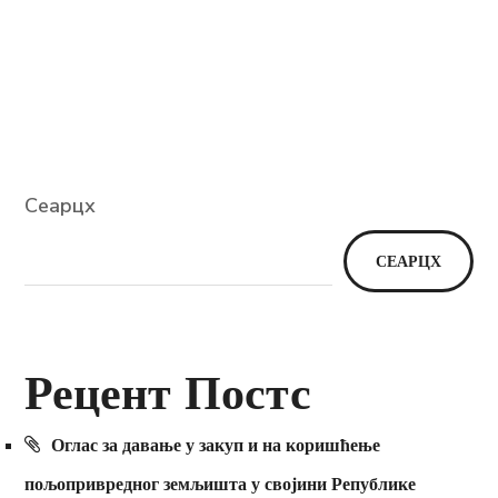
Сеарцх
СЕАРЦХ
Рецент Постс
Оглас за давање у закуп и на коришћење
пољопривредног земљишта у својини Републике