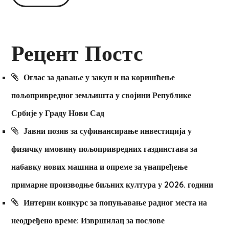
Рецент Постс
Оглас за давање у закуп и на коришћење
пољопривредног земљишта у својини Републике
Србије у Граду Нови Сад
Јавни позив за суфинансирање инвестиција у
физичку имовину пољопривредних газдинстава за
набавку нових машина и опреме за унапређење
примарне производње биљних култура у 2026. години
Интерни конкурс за попуњавање радног места на
неодређено време: Извршилац за послове