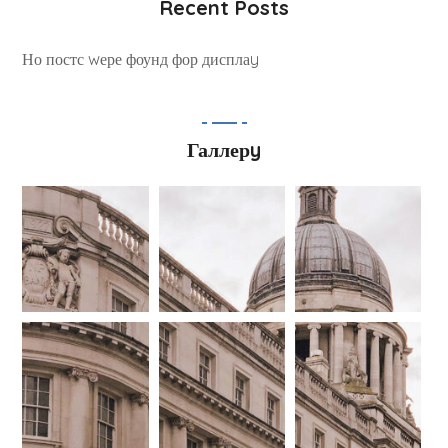
Recent Posts
Но постс wере фоунд фор дисплаy
Галлерy