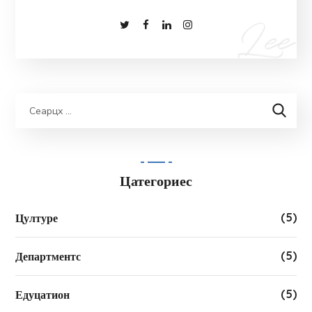
Цатегориес
(5)
Цултуре
(5)
Департментс
(5)
Едуцатион