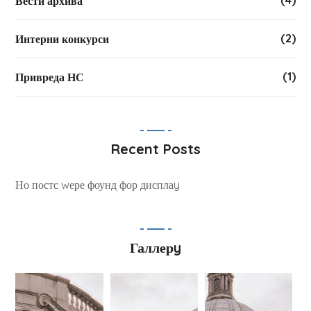
(4)
Вести архива
(2)
Интерни конкурси
(1)
Привреда НС
Recent Posts
Но постс wере фоунд фор дисплаy
Галлерy