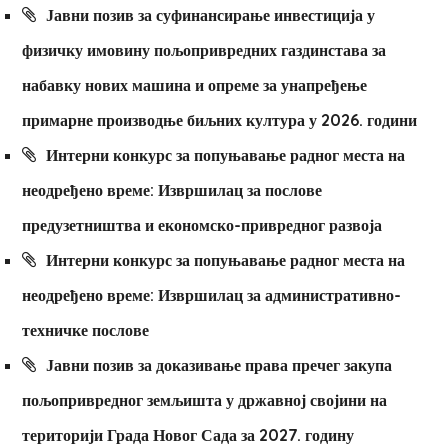
Јавни позив за суфинансирање инвестиција у
физичку имовину пољопривредних газдинстава за
набавку нових машина и опреме за унапређење
примарне производње биљних култура у 2026. години
Интерни конкурс за попуњавање радног места на
неодређено време: Извршилац за послове
предузетништва и економско-привредног развоја
Интерни конкурс за попуњавање радног места на
неодређено време: Извршилац за административно-
техничке послове
Јавни позив за доказивање права пречег закупа
пољопривредног земљишта у државној својини на
територији Града Новог Сада за 2027. годину