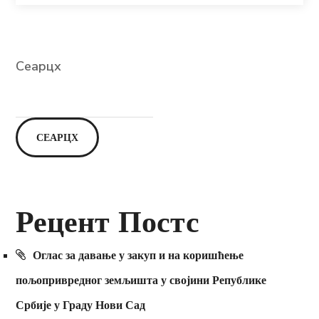
Сеарцх
СЕАРЦХ
Рецент Постс
Оглас за давање у закуп и на коришћење
пољопривредног земљишта у својини Републике
Србије у Граду Нови Сад