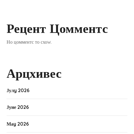
Рецент Цомментс
Но цомментс то схоw.
Арцхивес
Јулy 2026
Јуне 2026
Маy 2026