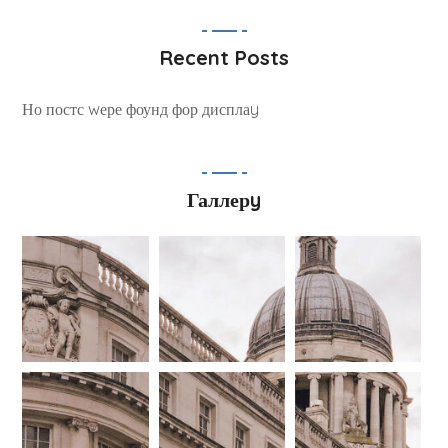
Recent Posts
Но постс wере фоунд фор дисплаy
Галлерy