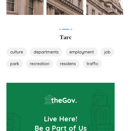
Тагс
culture
departments
employment
job
park
recreation
residens
traffic
Live Here!
Be a Part of Us