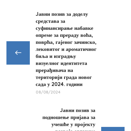
Jавни позив за доделу
средстава за
суфинансирање набавке
опреме за прераду воћа,
поврћа, гајеног зачинско,
лековитог и ароматичног
биља и изградњу
визуелног идентитета
прерађивача на
територији града новог
сада у 2024. години
08/08/2024
Jавни позив за
подношење пријава за
учешће у пројекту