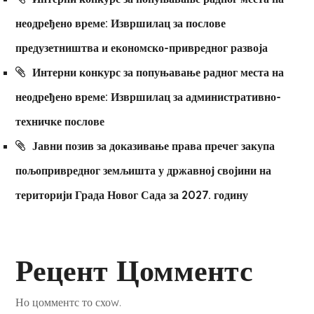
неодређено време: Извршилац за послове
предузетништва и економско-привредног развоја
Интерни конкурс за попуњавање радног места на
неодређено време: Извршилац за административно-
техничке послове
Јавни позив за доказивање права пречег закупа
пољопривредног земљишта у државној својини на
територији Града Новог Сада за 2027. годину
Рецент Цомментс
Но цомментс то схоw.