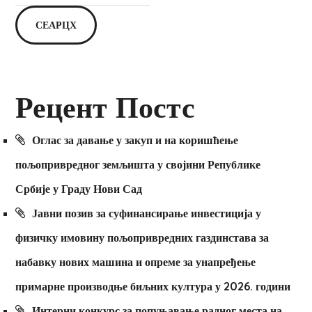
СЕАРЦХ
Рецент Постс
Оглас за давање у закуп и на коришћење
пољопривредног земљишта у својини Републике
Србије у Граду Нови Сад
Јавни позив за суфинансирање инвестиција у
физичку имовину пољопривредних газдинстава за
набавку нових машина и опреме за унапређење
примарне производње биљних култура у 2026. години
Интерни конкурс за попуњавање радног места на