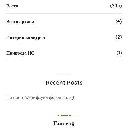
(245)
Вести
(4)
Вести архива
(2)
Интерни конкурси
(1)
Привреда НС
Recent Posts
Но постс wере фоунд фор дисплаy
Галлерy