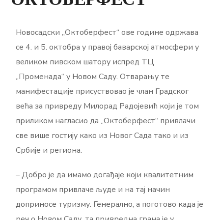
Новосадски „Октоберфест“ ове године одржава
се 4. и 5. октобра у правој баварској атмосфери у
великом пивском шатору испред ТЦ
„Променада“ у Новом Саду. Отварању те
манифестације присуствовао је члан Градског
већа за привреду Милорад Радојевић који је том
приликом нагласио да „Октоберфест“ привлачи
све више гостију како из Новог Сада тако и из
Србије и региона.
– Добро је да имамо догађаје који квалитетним
програмом привлаче људе и на тај начин
доприносе туризму. Генерално, а поготово када је
реч о Новом Саду, та привредна грана је у