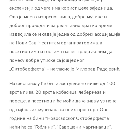
експанзији од чега има корист цела заједница.
Ово је место изврсног пива, добре музике и
доброг провода, и за релативно кратко време
издвојила се и сада је једна од добрих асоцијација
на Нови Сад. Честитам организаторима, а
посетиоцима и гостима нашег града желим да
понесу добре утиске са још једног
„Октоберфеста“ – нагласио је Милорад Радојевић.
На фестивалу ће бити заступљено више од 100
врста пива, 20 врста кобасица, леберкеза и
переце, а посетиоци ће моћи да уживају уз неке
од најбољих музичара са ових простора. Ове
године на бини “Новосадског Октоберфеста”
наћи ће се “Гоблини”, “Савршени маргиналци”,