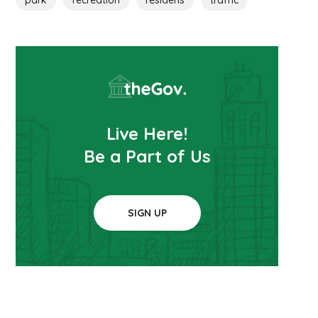
park
recreation
residens
traffic
Live Here!
Be a Part of Us
SIGN UP