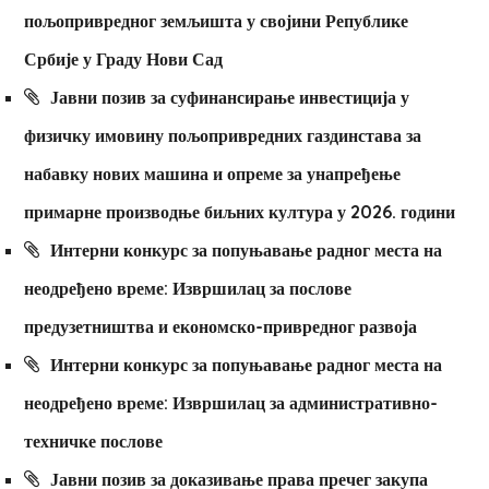
пољопривредног земљишта у својини Републике
Србије у Граду Нови Сад
Јавни позив за суфинансирање инвестиција у
физичку имовину пољопривредних газдинстава за
набавку нових машина и опреме за унапређење
примарне производње биљних култура у 2026. години
Интерни конкурс за попуњавање радног места на
неодређено време: Извршилац за послове
предузетништва и економско-привредног развоја
Интерни конкурс за попуњавање радног места на
неодређено време: Извршилац за административно-
техничке послове
Јавни позив за доказивање права пречег закупа