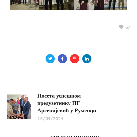
57
Посета успешном
предузетнику ПГ
Арсенијевић у Руменци
25/09/2024