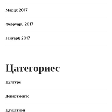
Марцх 2017
Фебруарy 2017
Јануарy 2017
Цатегориес
Цултуре
Департментс
Едуцатион