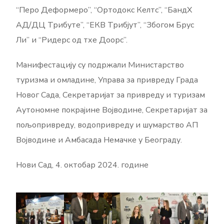
“Перо Деформеро”, “Ортодокс Келтс”, “БандX
АД/ДЦ Трибуте”, “ЕКВ Трибјут”, “Збогом Брус
Ли” и “Ридерс од тхе Доорс”.
Манифестацију су подржали Министарство
туризма и омладине, Управа за привреду Града
Новог Сада, Секретаријат за привреду и туризам
Аутономне покрајине Војводине, Секретаријат за
пољопривреду, водопривреду и шумарство АП
Војводине и Амбасада Немачке у Београду.
Нови Сад, 4. октобар 2024. године