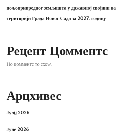
пољопривредног земљишта у државној својини на
територији Града Новог Сада за 2027. годину
Рецент Цомментс
Но цомментс то схоw.
Арцхивес
Јулy 2026
Јуне 2026