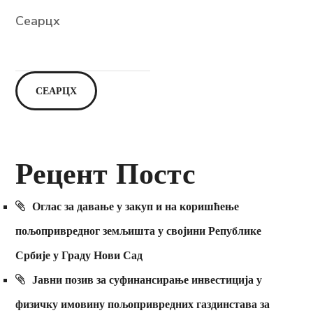
Сеарцх
СЕАРЦХ
Рецент Постс
Оглас за давање у закуп и на коришћење
пољопривредног земљишта у својини Републике
Србије у Граду Нови Сад
Јавни позив за суфинансирање инвестиција у
физичку имовину пољопривредних газдинстава за