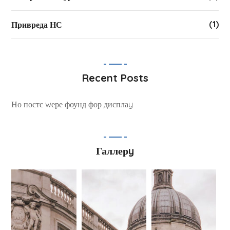
(1)
Привреда НС
Recent Posts
Но постс wере фоунд фор дисплаy
Галлерy