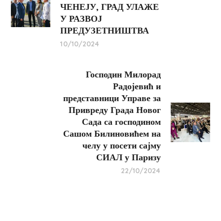
ЧЕНЕЈУ, ГРАД УЛАЖЕ
У РАЗВОЈ
ПРЕДУЗЕТНИШТВА
10/10/2024
Господин Милорад
Радојевић и
представници Управе за
Привреду Града Новог
Сада са господином
Сашом Билиновићем на
челу у посети сајму
СИАЛ у Паризу
22/10/2024