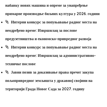
набавку нових машина и опреме за унапређење
примарне производње биљних култура у 2026. години
Интерни конкурс за попуњавање радног места на
неодређено време: Извршилац за послове
предузетништва и економско-привредног развоја
Интерни конкурс за попуњавање радног места на
неодређено време: Извршилац за административно-
техничке послове
Јавни позив за доказивање права пречег закупа
пољопривредног земљишта у државној својини на
територији Града Новог Сада за 2027. годину